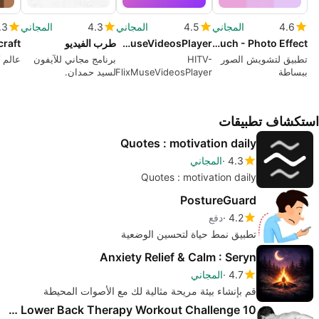
4.6
المجاني
4.5
المجاني
4.3
المجاني
.3
Blurry Touch - Photo Effect
HITV-FlixMuseVideosPlayer
طرب الفيديو
raft
تطبيق لتشويش الصور
HITV-
برنامج مجاني للآيفون
عالم 
ببساطة
FlixMuseVideosPlayer:
لسيد حمدان.
تطبيق محمول لترفيه
غير محدود
استكشاف تطبيقات
Quotes : motivation daily
4.3
المجاني
Quotes : motivation daily
PostureGuard
4.2
دفع
تطبيق نمط حياة لتحسين الوضعية
Anxiety Relief & Calm : Seryn
4.7
المجاني
قم بإنشاء بيئة مريحة مثالية لك مع الأصوات المحيطة
10 Min Lower Back Therapy Workout Challenge