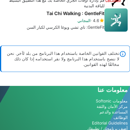
قم بإدارة أوقات الجري الخاصة بك مع هذا التطبيق البسيط
للياقة البدنية
Tai Chi Walking : GentleFit
4.6
المجاني
GentleFit: تاي تشي ويوغا الكرسي لكبار السن
تختلف القوانين الخاصة باستخدام هذا البرنامج من بلد لآخر. نحن
لا ننصح باستخدام هذا البرنامج ولا نقر استخدامه إذا كان ذلك
مخالفًا لهذه القوانين.
معلومات عنا
معلومات Softonic
مركز الأمان والثقة
المساعدة والدعم
الوظائف
Editorial Guidelines
أضف برنامجك / تطبيقك