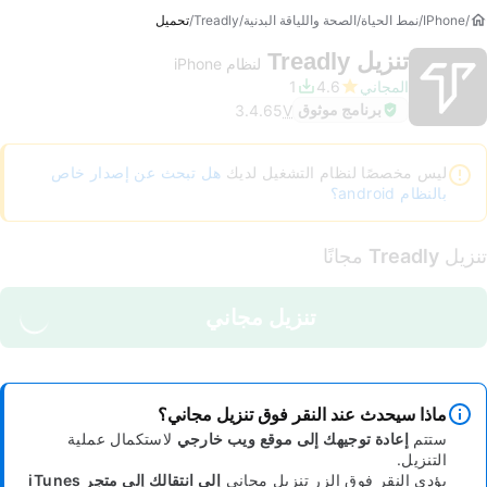
IPhone
نمط الحياة
الصحة واللياقة البدنية
Treadly
تحميل
تنزيل
Treadly
لنظام iPhone
المجاني
4.6
1
برنامج موثوق
3.4.65
V
ليس مخصصًا لنظام التشغيل لديك
هل تبحث عن إصدار خاص
بالنظام android؟
تنزيل
Treadly
مجانًا
تنزيل مجاني
ماذا سيحدث عند النقر فوق تنزيل مجاني؟
ستتم
إعادة توجيهك إلى موقع ويب خارجي
لاستكمال عملية
التنزيل.
يؤدي النقر فوق الزر تنزيل مجاني
إلى انتقالك إلى متجر iTunes